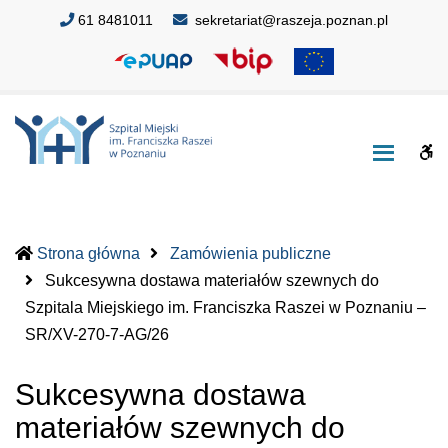
Szpital
Szpital
61 8481011
sekretariat@raszeja.poznan.pl
Miejski
Miejski
im.
im.
Franciszka
Franciszka
Raszei
Raszei
w
w
W
Poznaniu
Poznaniu
bu
Strona główna
Zamówienia publiczne
Sukcesywna dostawa materiałów szewnych do
Szpitala Miejskiego im. Franciszka Raszei w Poznaniu –
(current)
SR/XV-270-7-AG/26
Sukcesywna dostawa
materiałów szewnych do