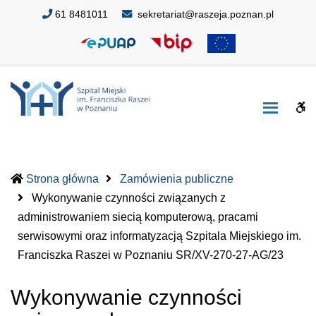
Szpital
Szpital
61 8481011
sekretariat@raszeja.poznan.pl
Miejski
Miejski
im.
im.
Franciszka
Franciszka
Raszei
Raszei
w
w
W
Poznaniu
Poznaniu
bu
Strona główna
Zamówienia publiczne
Wykonywanie czynności związanych z
administrowaniem siecią komputerową, pracami
serwisowymi oraz informatyzacją Szpitala Miejskiego im.
(curren
Franciszka Raszei w Poznaniu SR/XV-270-27-AG/23
Wykonywanie czynności