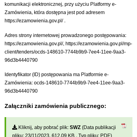
komunikacji elektronicznej, przy użyciu Platformy e-
Zamówienia, która dostępna jest pod adresem
https://ezamowienia.gov.pl/
.
Adres strony internetowej prowadzonego postępowania:
https://ezamowienia.gov.pl/
,
https://ezamowienia.gov.pl/mp-
client/tenders/ocds-148610-7744b9b9-7ee4-11ee-9aa3-
96d3b4440790
Identyfikator (ID) postępowania ma Platformie e-
Zamówienia: ocds-148610-7744b9b9-7ee4-11ee-9aa3-
96d3b4440790
Załączniki zamówienia publicznego:
Kliknij, aby pobrać plik:
SWZ
(Data publikacji
pliku: 23/11/2023, 612,09 KB , Typ pliku: PDF)