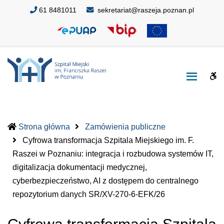
Szpital
Szpital
61 8481011
sekretariat@raszeja.poznan.pl
Miejski
Miejski
im.
im.
Franciszka
Franciszka
Raszei
Raszei
w
w
W
Poznaniu
Poznaniu
bu
Strona główna
Zamówienia publiczne
Cyfrowa transformacja Szpitala Miejskiego im. F.
Raszei w Poznaniu: integracja i rozbudowa systemów IT,
digitalizacja dokumentacji medycznej,
cyberbezpieczeństwo, AI z dostępem do centralnego
(current)
repozytorium danych SR/XV-270-6-EFK/26