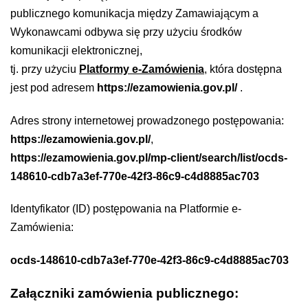
publicznego komunikacja między Zamawiającym a
Wykonawcami odbywa się przy użyciu środków
komunikacji elektronicznej,
tj. przy użyciu
Platformy e-Zamówienia
, która dostępna
jest pod adresem
https://ezamowienia.gov.pl/
.
Adres strony internetowej prowadzonego postępowania:
https://ezamowienia.gov.pl/
,
https://ezamowienia.gov.pl/mp-client/search/list/ocds-
148610-cdb7a3ef-770e-42f3-86c9-c4d8885ac703
Identyfikator (ID) postępowania na Platformie e-
Zamówienia:
ocds-148610-cdb7a3ef-770e-42f3-86c9-c4d8885ac703
Załączniki zamówienia publicznego: