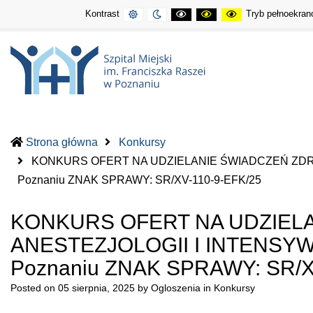
KONTRAST
KONTRAST
KONTRAST
KONTRAST
KONTRAST
Kontrast
Tryb pełnoekra
STANDARDOWY
NOCNY
CZARNO-
CZARNO-
ŻÓŁTO-
BIAŁY
ŻÓŁTY
CZARNY
Szpital
Szpital
Miejski
Miejski
Strona główna
Konkursy
im.
im.
KONKURS OFERT NA UDZIELANIE ŚWIADCZEŃ ZDROWO
Franciszka
Franciszka
(current)
Poznaniu ZNAK SPRAWY: SR/XV-110-9-EFK/25
Raszei
Raszei
w
w
KONKURS OFERT NA UDZIEL
Poznaniu
Poznaniu
ANESTEZJOLOGII I INTENSYWNEJ
Poznaniu ZNAK SPRAWY: SR/X
Posted on
05 sierpnia, 2025
by
Ogloszenia
in
Konkursy