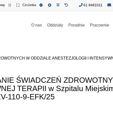
WIDOK
WIDOK
MNIEJSZE
WIĘKSZE
CZYTELNIEJSZE
CZCIONKI
nowy
Czcionka
61 8481011
STANDARDOWY
PEŁNOEKRANOWY
CZCIONKI
CZCIONKI
CZCIONKI
STANDARDOWE
O nas
Oddziały
Poradnie
Pracownie
TNYCH W ODDZIALE ANESTEZJOLOGII I INTENSYWNEJ TERA
ANIE ŚWIADCZEŃ ZDROWOTNY
 TERAPII w Szpitalu Miejskim 
V-110-9-EFK/25