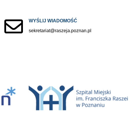
WYŚLIJ
WIADOMOŚĆ
sekretariat@raszeja.poznan.pl