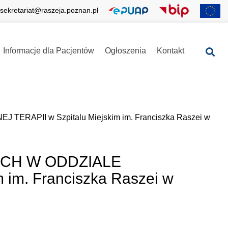
sekretariat@raszeja.poznan.pl
Informacje dla Pacjentów
Ogłoszenia
Kontakt
SE
PII w Szpitalu Miejskim im. Franciszka Raszei w
CH W ODDZIALE
im. Franciszka Raszei w